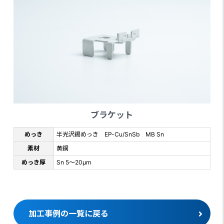
ブラケット
めっき
半光沢錫めっき EP-Cu/SnSb MB Sn
素材
黄銅
めっき厚
Sn 5～20μm
加工事例の一覧に戻る