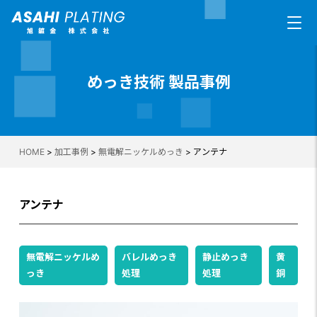
めっき技術 製品事例
HOME
>
加工事例
>
無電解ニッケルめっき
>
アンテナ
アンテナ
無電解ニッケルめ
バレルめっき
静止めっき
黄
っき
処理
処理
銅