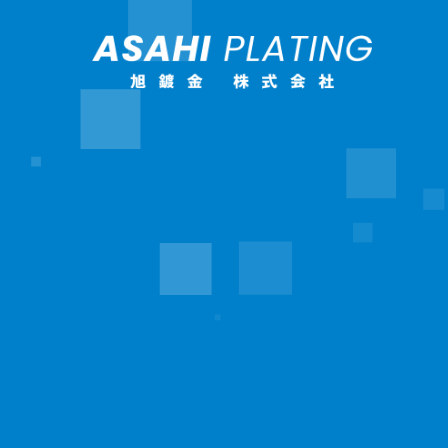
Recruit Information
Strong Point
About Us
旭鍍金について
４つのつよみ
採用情報