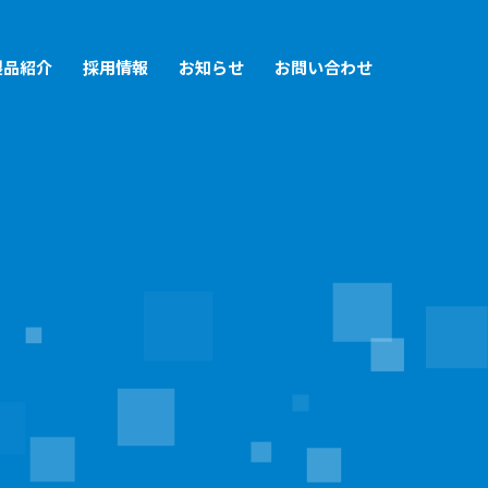
製品紹介
採用情報
お知らせ
お問い合わせ
なめっき技術
金ってどんな会社？数字で見る旭鍍金
アクセス
生産体制
金の仕事と働く人
SDGs