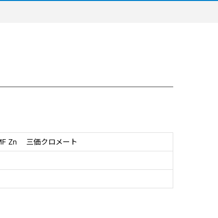
F Zn 三価クロメート