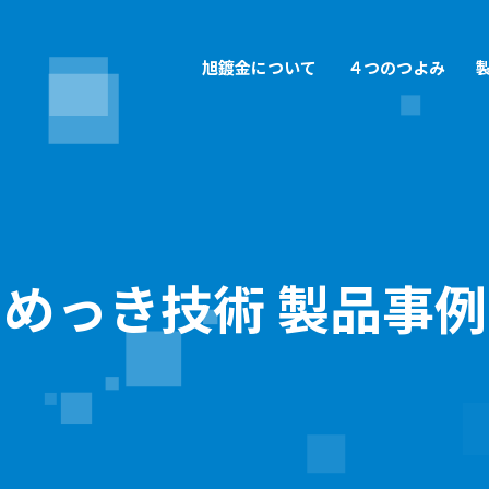
旭鍍金について
４つのつよみ
めっき技術の開発
旭鍍金の採用情報
多様
旭鍍
会社概要
品質管理
三重県一の充実した設備群
募集要項
一貫
旭鍍
環境の取り組み
沿革
めっき技術 製品事例