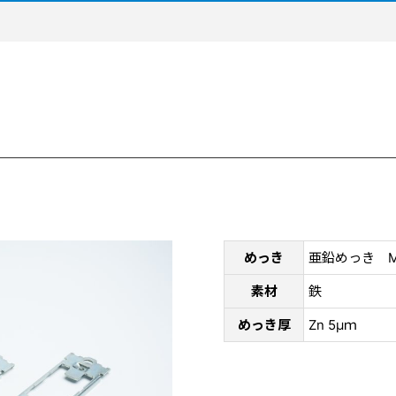
めっき
亜鉛めっき M
素材
鉄
めっき厚
Zn 5μｍ