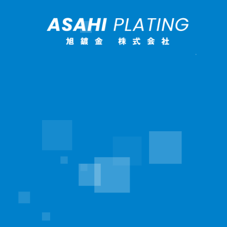
Recruit Information
Strong Point
About Us
旭鍍金について
４つのつよみ
採用情報