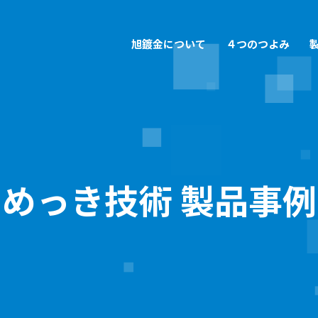
旭鍍金について
４つのつよみ
めっき技術の開発
旭鍍金の採用情報
多様
旭鍍
会社概要
品質管理
三重県一の充実した設備群
募集要項
一貫
旭鍍
環境の取り組み
沿革
めっき技術 製品事例