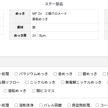
ステー部品
めっき
MF Zn 三価クロメート
亜鉛めっき
素材
鉄
めっき厚
Zn：8μm
ト処理
パラジウムめっき
金めっき
銀めっき
ル錫リフロー
ニッケルめっき
無電解ニッケルめっき
亜鉛めっき
錫ビスマス
ト処理
溶剤洗浄
バレル研磨
真空熱処理
コー