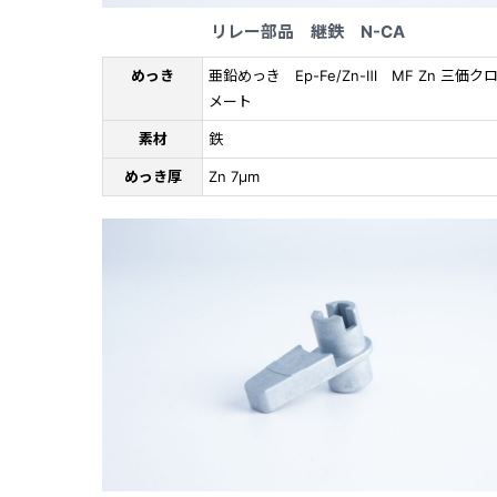
リレー部品 継鉄 N-CA
めっき
亜鉛めっき Ep-Fe/Zn-Ⅲ MF Zn 三価ク
メート
素材
鉄
めっき厚
Zn 7μm