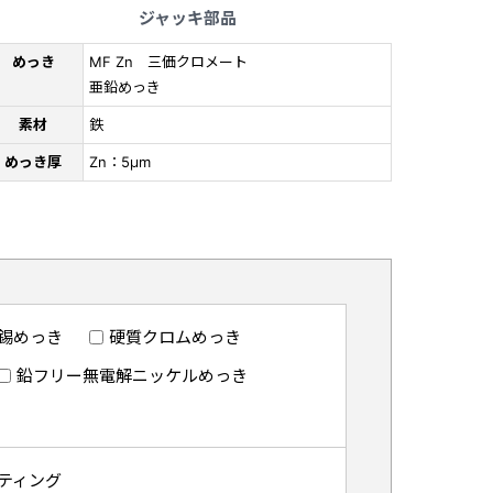
ジャッキ部品
めっき
MF Zn 三価クロメート
亜鉛めっき
素材
鉄
めっき厚
Zn：5μm
錫めっき
硬質クロムめっき
鉛フリー無電解ニッケルめっき
ティング