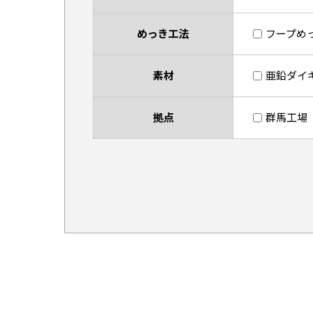
めっき工法
フープめ
素材
亜鉛ダイ
拠点
群馬工場