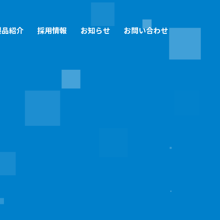
製品紹介
採用情報
お知らせ
お問い合わせ
なめっき技術
金ってどんな会社？数字で見る旭鍍金
アクセス
生産体制
金の仕事と働く人
SDGs