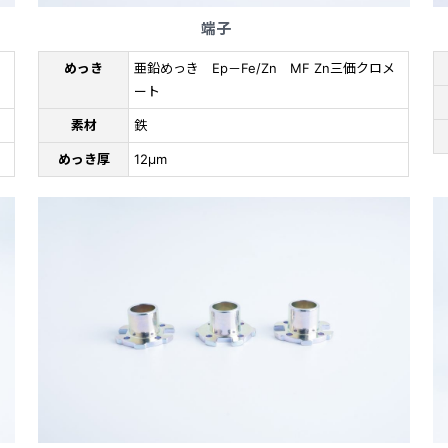
端子
ロ
めっき
亜鉛めっき Ep－Fe/Zn MF Zn三価クロメ
ート
素材
鉄
めっき厚
12μm