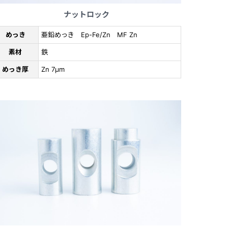
ナットロック
めっき
亜鉛めっき Ep-Fe/Zn MF Zn
素材
鉄
めっき厚
Zn 7μm