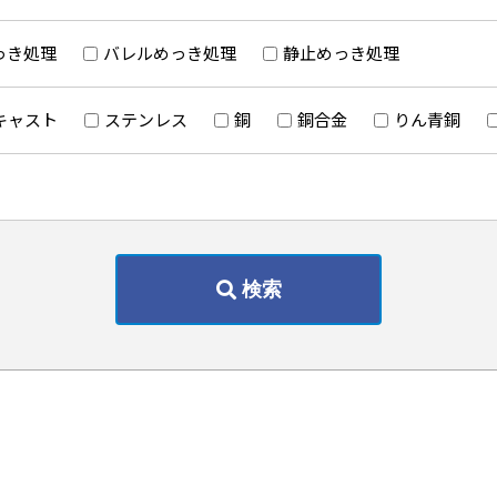
っき処理
バレルめっき処理
静止めっき処理
キャスト
ステンレス
銅
銅合金
りん青銅
検索