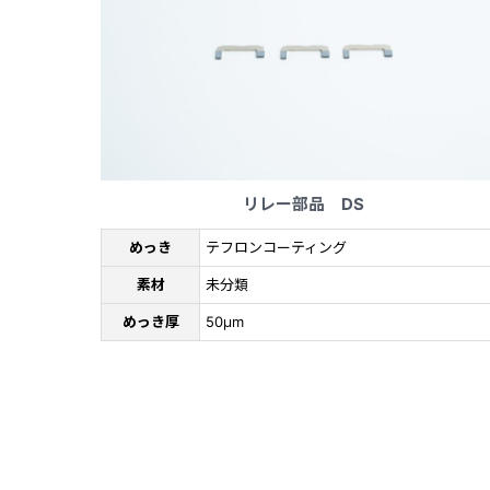
リレー部品 DS
めっき
テフロンコーティング
素材
未分類
めっき厚
50μm