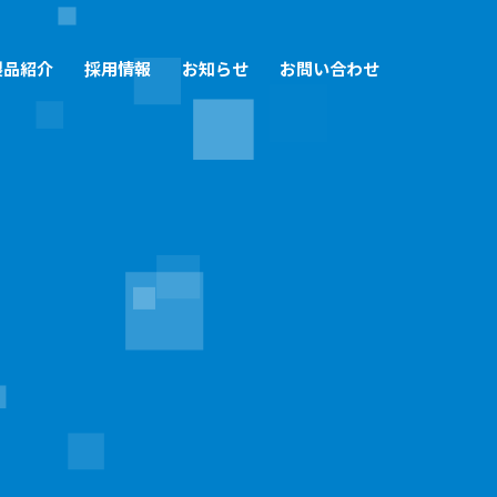
製品紹介
採用情報
お知らせ
お問い合わせ
なめっき技術
金ってどんな会社？数字で見る旭鍍金
アクセス
生産体制
金の仕事と働く人
SDGs