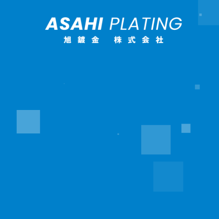
Recruit Information
Strong Point
About Us
旭鍍金について
４つのつよみ
採用情報