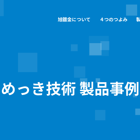
旭鍍金について
４つのつよみ
めっき技術の開発
旭鍍金の採用情報
多様
旭鍍
会社概要
品質管理
三重県一の充実した設備群
募集要項
一貫
旭鍍
環境の取り組み
沿革
めっき技術 製品事例