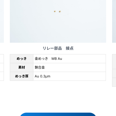
リレー部品 接点
めっき
金めっき MB Au
素材
銅合金
めっき厚
Au 0.3μm