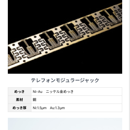
テレフォンモジュラージャック
めっき
Ni-Au ニッケル金めっき
素材
銅
めっき厚
Ni:1.5μm Au:1.3μm